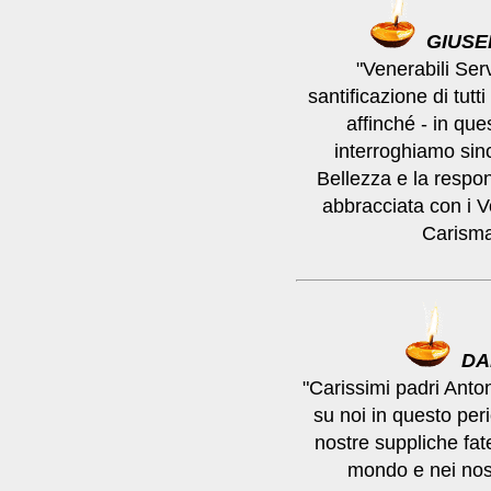
GIUSE
"Venerabili Serv
santificazione di tutt
affinché - in qu
interroghiamo sinc
Bellezza e la respon
abbracciata con i V
Carisma
DA
"Carissimi padri Anto
su noi in questo per
nostre suppliche fat
mondo e nei nost