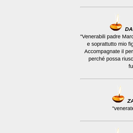
DA
"Venerabili padre Marc
e soprattutto mio fi
Accompagnate il perco
perché possa riusci
fu
Z
"venerat