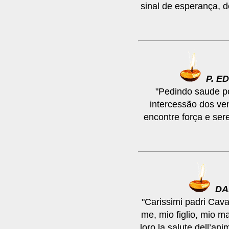
sinal de esperança, d
P. E
"Pedindo saude p
intercessão dos ve
encontre força e ser
DA
"Carissimi padri Cav
me, mio figlio, mio mar
loro la salute dell’an