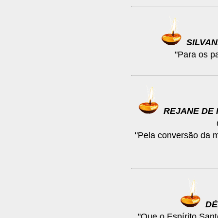
SILVA
"Para os p
REJANE DE 
"Pela conversão da m
D
"Que o Espírito Sant