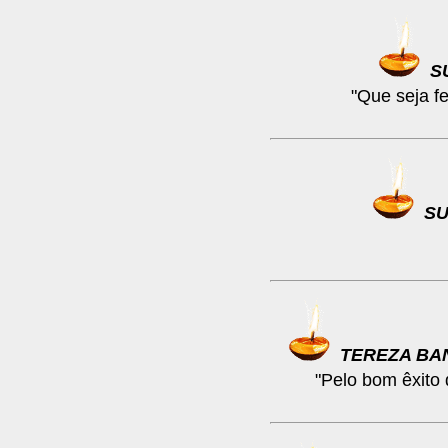
S
"Que seja f
S
TEREZA BA
"Pelo bom êxito 