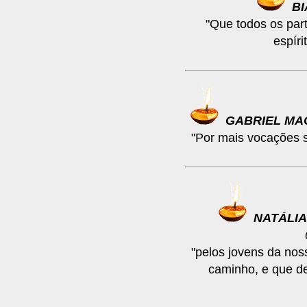
B
"Que todos os par
espír
GABRIEL MA
"Por mais vocações s
NATÁLI
"pelos jovens da nos
caminho, e que d