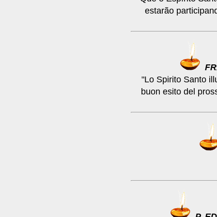
estarão participan
F
"Lo Spirito Santo ill
buon esito del pro
P. E