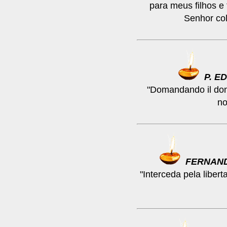
para meus filhos e
Senhor col
P. E
"Domandando il dono
no
FERNAN
"Interceda pela libert