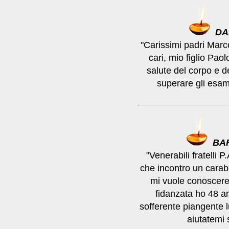
DA
"Carissimi padri Marco
cari, mio figlio Paol
salute del corpo e d
superare gli esami
BA
"Venerabili fratell
che incontro un carab
mi vuole conoscer
fidanzata ho 48 a
sofferente piangente l
aiutatemi