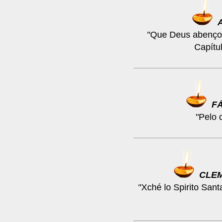
"Que Deus abençoe
Capítu
F
"Pelo 
CLE
"Xché lo Spirito Santa