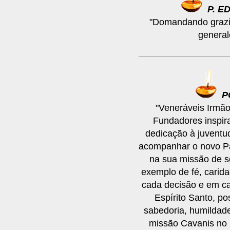
P. E
"Domandando grazie
general
P
"Veneráveis Irmão
Fundadores inspir
dedicação à juventu
acompanhar o novo Pad
na sua missão de s
exemplo de fé, carida
cada decisão e em ca
Espírito Santo, p
sabedoria, humildade
missão Cavanis no B