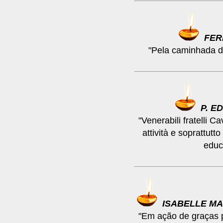
FE
"Pela caminhada d
P. E
"Venerabili fratelli C
attività e soprattutto
educ
ISABELLE M
"Em ação de graças 