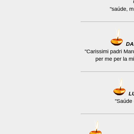
"saúde, m
DA
"Carissimi padri Mar
per me per la mia
L
"Saúde 