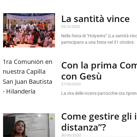
La santità vince
02/11/2020
Nella festa di “Holywins” (La santità vinc
partecipano a una festa nel 31 ottobre.
Con la prima Com
con Gesù
27/10/2020
La vita delle nostre parrocchie sta ripr
Come gestire gli 
distanza”?
30/06/2020