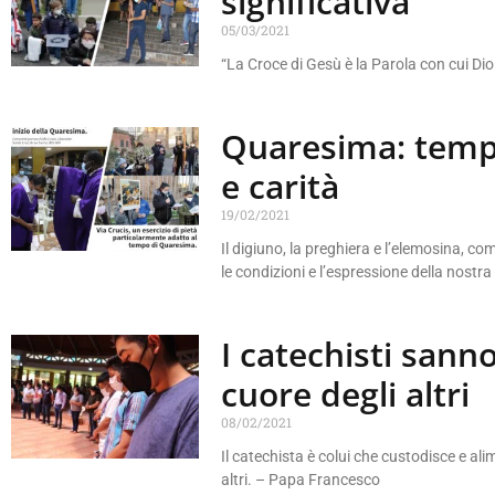
significativa
05/03/2021
“La Croce di Gesù è la Parola con cui Di
Quaresima: tempo
e carità
19/02/2021
Il digiuno, la preghiera e l’elemosina, 
le condizioni e l’espressione della nostr
I catechisti sanno
cuore degli altri
08/02/2021
Il catechista è colui che custodisce e ali
altri. – Papa Francesco