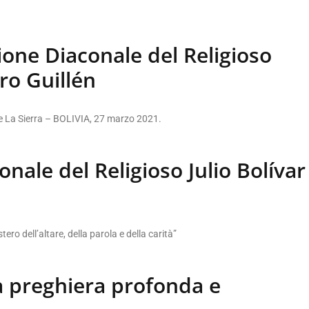
one Diaconale del Religioso
ero Guillén
e La Sierra – BOLIVIA, 27 marzo 2021.
nale del Religioso Julio Bolívar
tero dell’altare, della parola e della carità”
a preghiera profonda e