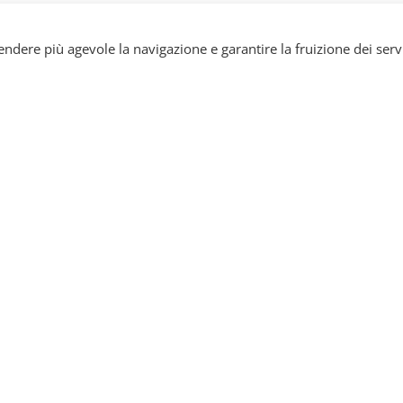
ziative.
rendere più agevole la navigazione e garantire la fruizione dei servi
ignore che ci permetterà di
re le nostre attività con gioia
or”
tori di cambiamento
ure. Beati coloro che lavorano per la pace…
 todos hijos del mismo Padre