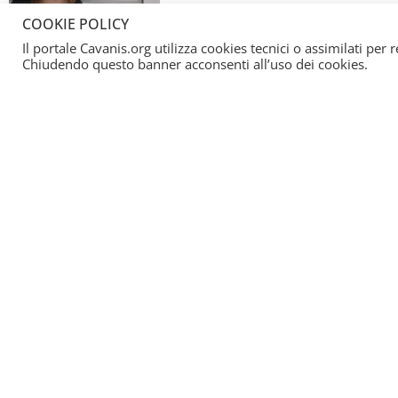
COOKIE POLICY
Le chiese si sono attivate con diverse ini
Il portale Cavanis.org utilizza cookies tecnici o assimilati per 
Chiudendo questo banner acconsenti all’uso dei cookies.
Confidiamo nel S
ritornare a svolge
09/06/2020
Della Bolivia: “Parrocchia Cristo Liberad
Voi siete semina
20/09/2019
Diciamo SÌ all’incontro tra popoli e cult
Todos hermanos,