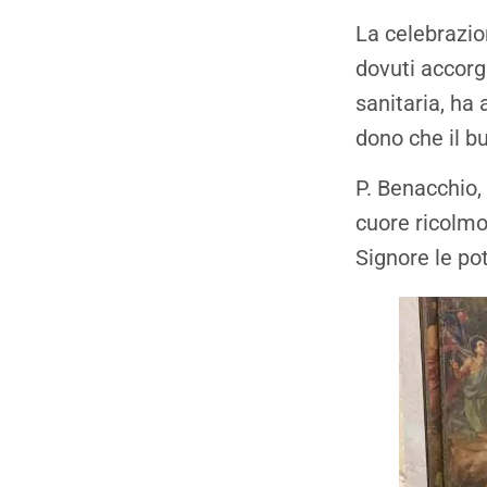
La celebrazion
dovuti accorg
sanitaria, ha
dono che il b
P. Benacchio,
cuore ricolmo
Signore le po