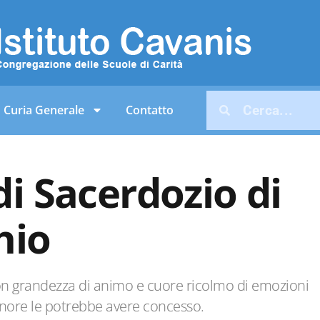
Curia Generale
Contatto
di Sacerdozio di
hio
con grandezza di animo e cuore ricolmo di emozioni
ignore le potrebbe avere concesso.