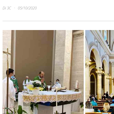
Di
3C
05/10/2020