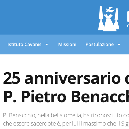
Istituto Cavanis
Missioni
Postulazione
25 anniversario 
P. Pietro Benacc
P. Benacchio, nella bella omelia, ha riconosciuto 
che essere sacerdote è, per lui il massimo che il S