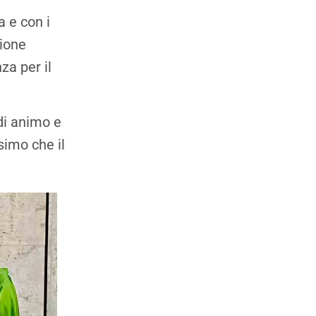
a e con i
zione
za per il
di animo e
simo che il