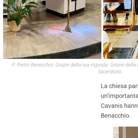
P. Pietro Benacchio: Grazie della tua risposta. Grazie della
Sacerdozio.
La chiesa parr
un’importante
Cavanis hanno 
Benacchio.