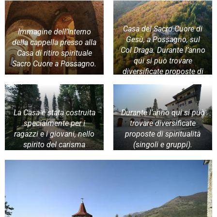
Casa del Sacro Cuore di
Immagine dell’Interno
Gesù, a Possagno, sul
della cappella presso alla
Col Draga. Durante l’anno
Casa di ritiro spirituale
qui si può trovare
Sacro Cuore a Possagno.
diversificate proposte di
spiritualità (singoli e
gruppi).
La Casa é stata costruita
Durante l’anno qui si può
specialmente per i
trovare diversificate
ragazzi e i giovani, nello
proposte di spiritualità
spirito del carisma
(singoli e gruppi).
Cavanis, per “arricchire
ogni giovane della
scienza e dell’amore di
Cristo”: “Pueris renideo:
laeta montibus sacris
atque flumine Patriae”.