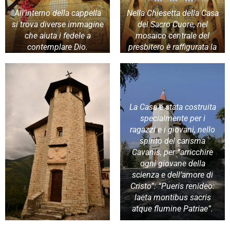
All’interno della cappella
Nella Chiesetta della Casa
si trova diverse immagine
del Sacro Cuore, nel
che aiuta i fedele a
mosaico centrale del
contemplare Dio.
presbitero è raffigurata la
Madonna con il Bambino
al centro del suo petto.
La Casa é stata costruita
specialmente per i
ragazzi e i giovani, nello
spirito del carisma
Cavanis, per “arricchire
ogni giovane della
scienza e dell’amore di
Cristo”: “Pueris renideo:
laeta montibus sacris
atque flumine Patriae”.