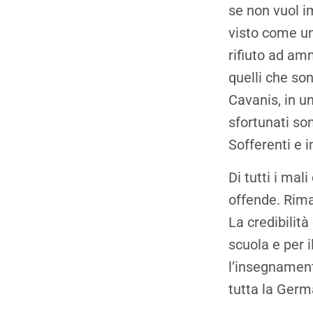
se non vuol i
visto come un
rifiuto ad amm
quelli che so
Cavanis, in un
sfortunati son
Sofferenti e in
Di tutti i ma
offende. Rima
La credibilità
scuola e per 
l’insegnament
tutta la Germ