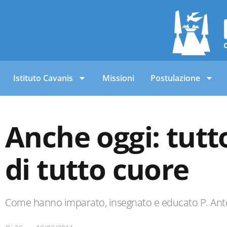
Istituto Cavanis
Missioni
Postulazione
Anche oggi: tutto
di tutto cuore
Come hanno imparato, insegnato e educato P. Anto