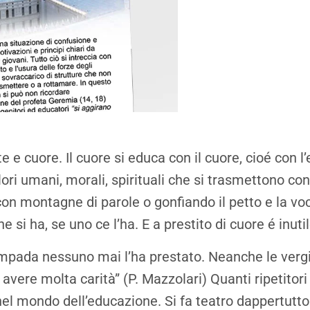
 e cuore. Il cuore si educa con il cuore, cioé con l
lori umani, morali, spirituali che si trasmettono co
 con montagne di parole o gonfiando il petto e la vo
he si ha, se uno ce l’ha. E a prestito di cuore é inut
lampada nessuno mai l’ha prestato. Neanche le verg
vere molta carità” (P. Mazzolari) Quanti ripetitori 
el mondo dell’educazione. Si fa teatro dappertutto