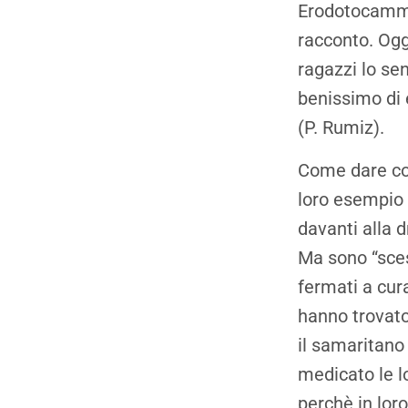
Erodotocammin
racconto. Ogg
ragazzi lo se
benissimo di 
(P. Rumiz).
Come dare con
loro esempio 
davanti alla 
Ma sono “scesi
fermati a cur
hanno trovato 
il samaritano
medicato le lo
perchè in lor