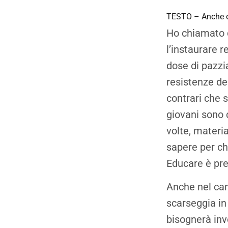
TESTO – Anche ogg
Ho chiamato d
l’instaurare 
dose di pazzia
resistenze de
contrari che s
giovani sono 
volte, materi
sapere per ch
Educare è pr
Anche nel cam
scarseggia in
bisognerà inv