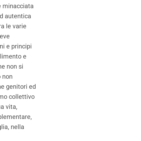
 è minacciata
ed autentica
ra le varie
deve
i e principi
olimento e
he non si
ò non
he genitori ed
mo collettivo
a vita,
mplementare,
ia, nella