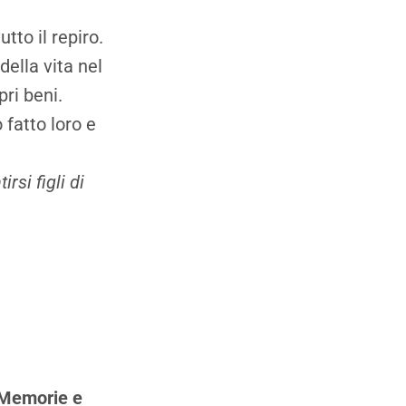
tto il repiro.
ella vita nel
ri beni.
 fatto loro e
rsi figli di
e Memorie e