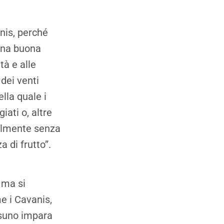
nis, perché
 una buona
tà e alle
dei venti
lla quale i
ati o, altre
nalmente senza
 di frutto”.
 ma si
e i Cavanis,
ssuno impara