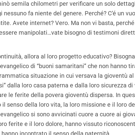
ò semila chilometri per verificare un solo dettagl
i nessuno fa niente del genere. Perché? C’é un vuo
ntite. Avete internet? Vero. Ma non vi basta, perch
essere manipolati…vate bisogno di testimoni dirett
tinuità, allora al loro progetto educativo? Bisogna 
evangelico di “buoni samaritani” che non hanno tira
drammatica situazione in cui versava la gioventù al
” dalla loro casa paterna e dalla loro sicurezza di 
are le ferite della povera gioventù dispersa. In que
il senso della loro vita, la loro missione e il loro 
 evangelico si sono avvicinati cuore a cuore ai giov
ro ferite e il loro dolore, hanno vissuto riconoscent
o hanno incontrato il senso della paternità.