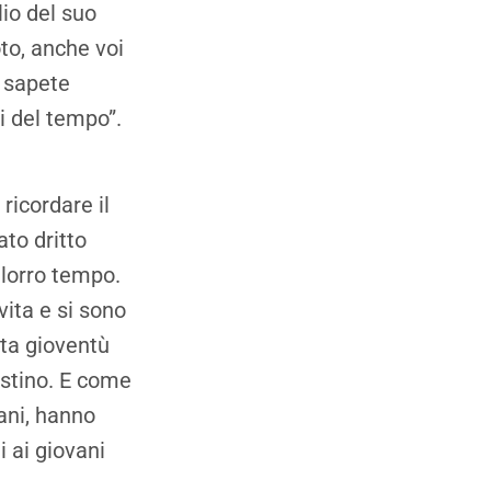
io del suo
to, anche voi
é sapete
i del tempo”.
ricordare il
to dritto
 lorro tempo.
vita e si sono
sta gioventù
destino. E come
ani, hanno
i ai giovani