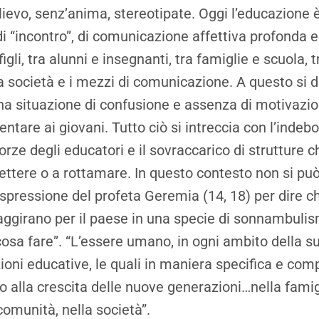
lievo, senz’anima, stereotipate. Oggi l’educazione
 di “incontro”, di comunicazione affettiva profonda 
figli, tra alunni e insegnanti, tra famiglie e scuola, t
 società e i mezzi di comunicazione. A questo si 
a situazione di confusione e assenza di motivazion
entare ai giovani. Tutto ciò si intreccia con l’indeb
forze degli educatori e il sovraccarico di strutture c
ettere o a rottamare. In questo contesto non si pu
espressione del profeta Geremia (14, 18) per dire c
 aggirano per il paese in una specie di sonnambulis
osa fare”. “L’essere umano, in ogni ambito della su
zioni educative, le quali in maniera specifica e co
o alla crescita delle nuove generazioni…nella famigl
comunità, nella società”.