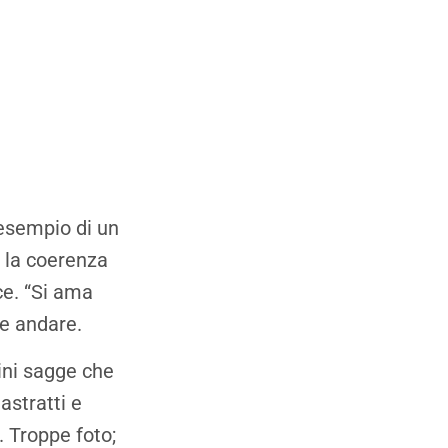
’esempio di un
n la coerenza
ce. “Si ama
ile andare.
ini sagge che
astratti e
. Troppe foto;