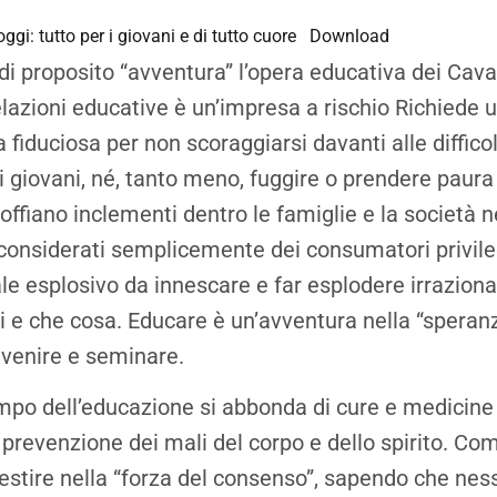
i: tutto per i giovani e di tutto cuore
Download
i proposito “avventura” l’opera educativa dei Cava
relazioni educative è un’impresa a rischio Richiede
 fiduciosa per non scoraggiarsi davanti alle difficol
i giovani, né, tanto meno, fuggire o prendere paura 
offiano inclementi dentro le famiglie e la società ne
considerati semplicemente dei consumatori privilegi
ale esplosivo da innescare e far esplodere irrazio
i e che cosa. Educare è un’avventura nella “speranza
evenire e seminare.
po dell’educazione si abbonda di cure e medicine
 prevenzione dei mali del corpo e dello spirito. Com
estire nella “forza del consenso”, sapendo che ne