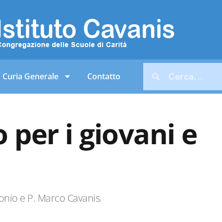
Curia Generale
Contatto
 per i giovani e
nio e P. Marco Cavanis.