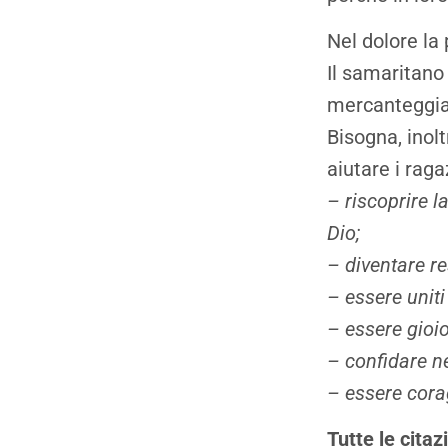
Nel dolore la
Il samaritano
mercanteggiar
Bisogna, inol
aiutare i raga
– riscoprire l
Dio;
– diventare re
– essere uniti
– essere gioio
– confidare n
– essere cora
Tutte le cita