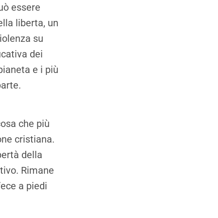
può essere
la liberta, un
violenza su
ucativa dei
pianeta e i più
parte.
cosa che più
ne cristiana.
bertà della
ativo. Rimane
ece a piedi