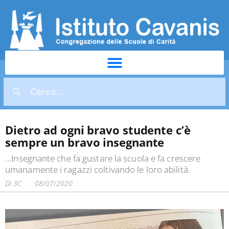
Dietro ad ogni bravo studente c’è
sempre un bravo insegnante
...Insegnante che fa gustare la scuola e fa crescere
umanamente i ragazzi coltivando le loro abilità.
Di
3C
08/07/2020