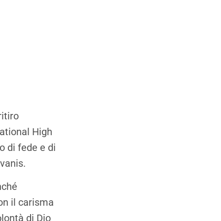
itiro
National High
o di fede e di
avanis.
inché
on il carisma
lontà di Dio