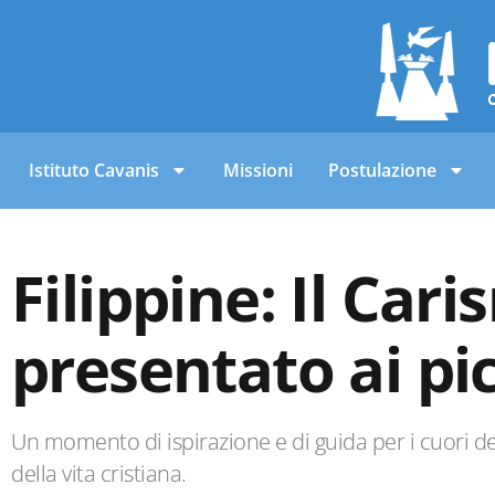
Istituto Cavanis
Missioni
Postulazione
Filippine: Il Car
presentato ai pic
Un momento di ispirazione e di guida per i cuori de
della vita cristiana.