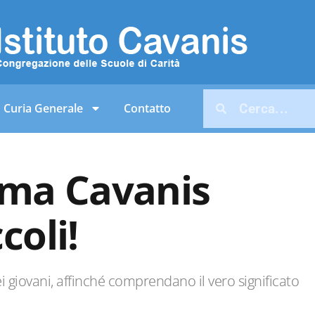
Curia Generale
Contatto
isma Cavanis
coli!
i giovani, affinché comprendano il vero significato