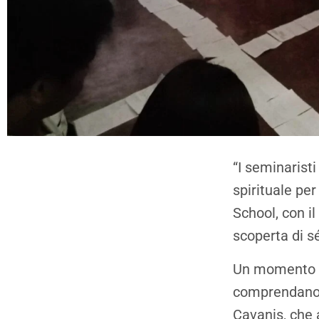
“I seminaristi
spirituale pe
School, con il
scoperta di sé
Un momento di 
comprendano il
Cavanis, che 