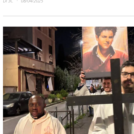
Di
3C
08/04/2025