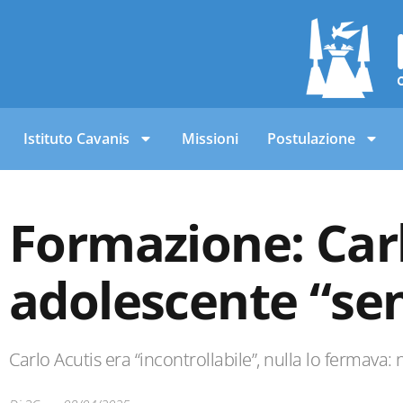
Istituto Cavanis
Missioni
Postulazione
Formazione: Car
adolescente “sen
Carlo Acutis era “incontrollabile”, nulla lo fermava: