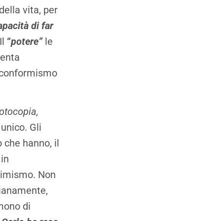
 della vita, per
apacità di far
Il
“
potere”
le
venta
el conformismo
otocopia,
unico. Gli
o che hanno, il
 in
ttimismo. Non
dianamente,
mono di