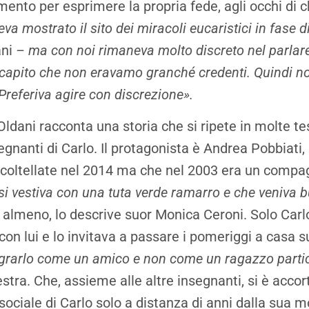
ento per esprimere la propria fede, agli occhi di ch
va mostrato il sito dei miracoli eucaristici in fase d
ni
– ma con noi rimaneva molto discreto nel parlar
capito che non eravamo granché credenti. Quindi n
Preferiva agire con discrezione».
Oldani racconta una storia che si ripete in molte t
egnanti di Carlo. Il protagonista è Andrea Pobbiati,
 coltellate nel 2014 ma che nel 2003 era un compa
si vestiva con una tuta verde ramarro e che veniva b
 almeno, lo descrive suor Monica Ceroni. Solo Carl
 con lui e lo invitava a passare i pomeriggi a casa 
tegrarlo come un amico e non come un ragazzo partic
stra. Che, assieme alle altre insegnanti, si è accor
sociale di Carlo solo a distanza di anni dalla sua m