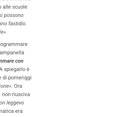
 alle scuole
 si possono
nno fastidio.
ie».
 programmare
 campanella
ammare con
A spiegarlo è
e di pomeriggi
gione».
Ora
 non riusciva
non leggevo
rmatica era