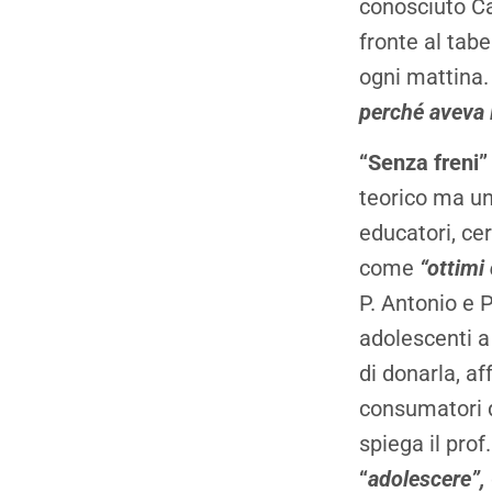
conosciuto Ca
fronte al tab
ogni mattina
perché aveva 
“Senza freni
teorico ma un
educatori, ce
come
“ottimi 
P. Antonio e 
adolescenti a
di donarla, a
consumatori do
spiega il prof
“
adolescere”,