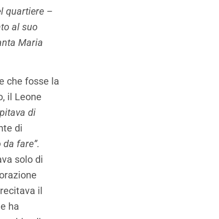
l quartiere –
to al suo
Santa Maria
re che fosse la
o, il Leone
pitava di
nte di
 da fare”.
ava solo di
dorazione
recitava il
he ha