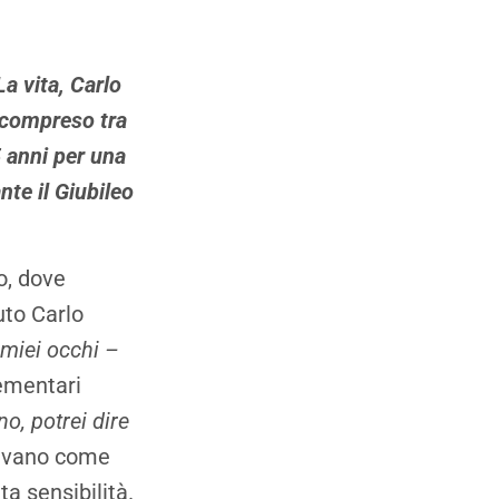
La vita, Carlo
o compreso tra
5 anni per una
te il Giubileo
o, dove
uto Carlo
 miei occhi –
ementari
no, potrei dire
rivano come
a sensibilità.