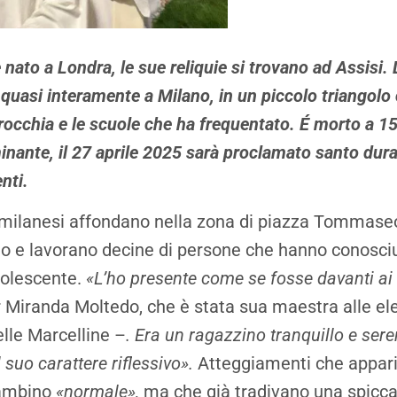
 nato a Londra, le sue reliquie si trovano ad Assisi. 
a quasi interamente a Milano, in un piccolo triangol
rrocchia e le scuole che ha frequentato. É morto a 1
nante, il 27 aprile 2025 sarà proclamato santo duran
enti.
 milanesi affondano nella zona di piazza Tommase
o e lavorano decine di persone che hanno conosci
olescente.
«L’ho presente come se fosse davanti ai
 Miranda Moltedo, che è stata sua maestra alle el
delle Marcelline –
. Era un ragazzino tranquillo e sere
 suo carattere riflessivo».
Atteggiamenti che appa
bambino
«normale»,
ma che già tradivano una spiccat