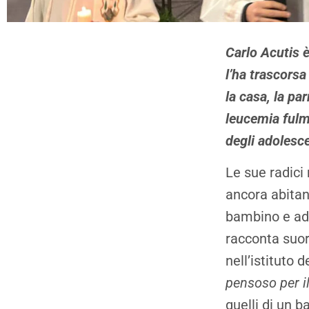
Carlo Acutis è
l’ha trascors
la casa, la pa
leucemia fulmi
degli adolesc
Le sue radici
ancora abitan
bambino e ad
racconta suor
nell’istituto 
pensoso per il
quelli di un 