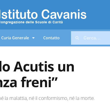
Curia Generale
Contatto
lo Acutis un
za freni”
 né la malattia, né il conformismo, né la morte.