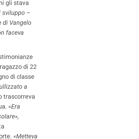
i gli stava
i sviluppo –
e di Vangelo
on faceva
estimonianze
 ragazzo di 22
gno di classe
ullizzato a
o trascorreva
sua.
«Era
olare»,
ta
orte.
«Metteva