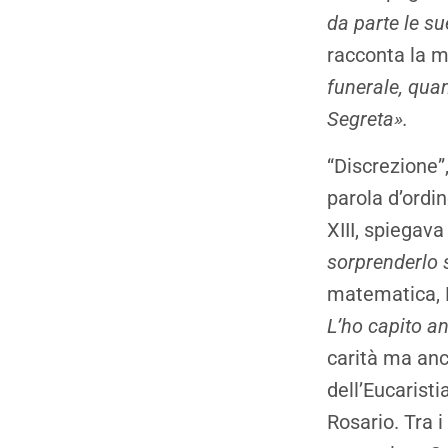
da parte le su
racconta la 
funerale, quan
Segreta».
“Discrezione”,
parola d’ordin
XIII, spiegava
sorprenderlo 
matematica, 
L’ho capito a
carità ma anc
dell’Eucaristi
Rosario. Tra 