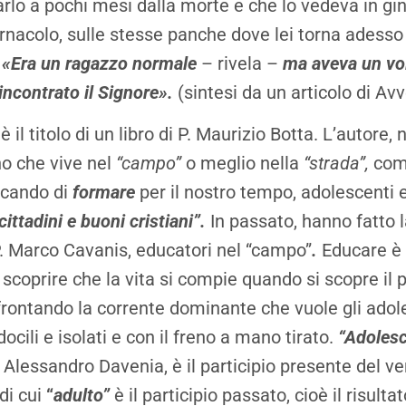
rlo a pochi mesi dalla morte e che lo vedeva in gin
ernacolo, sulle stesse panche dove lei torna adesso
.
«Era un ragazzo normale
– rivela –
ma aveva un vo
incontrato il Signore».
(sintesi da un articolo di Av
”
è il titolo di un libro di P. Maurizio Botta. L’autore,
o che vive nel
“campo”
o meglio nella
“strada”,
come
rcando di
formare
per il nostro tempo, adolescenti e
cittadini e buoni cristiani”.
In passato, hanno fatto 
P. Marco Cavanis, educatori nel “campo”
.
Educare è 
 scoprire che la vita si compie quando si scopre il
ffrontando la corrente dominante che vuole gli adol
cili e isolati e con il freno a mano tirato.
“Adoles
. Alessandro Davenia, è il participio presente del v
di cui
“
adulto”
è il participio passato, cioè il risultat