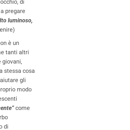
occhio, di
 a pregare
lto luminoso,
venire)
 non è un
 tanti altri
 giovani,
la stessa cosa
aiutare gli
 proprio modo
escenti
cente”
come
erbo
o di