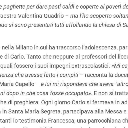
e paghette per dare pasti caldi e coperte ai poveri de
maestra Valentina Quadrio
– ma l’ho scoperto soltan
do si sono presentati tutti affollando la chiesa di 
 nella Milano in cui ha trascorso l’adolescenza, pa
e di Carlo. Tanto che neppure ai professori del lice
 quali fossero i suoi impegni extrascolastici.
«Mi ca
senza che avesse fatto i compiti –
racconta la doce
Maria Capello
– e lui mi rispondeva che aveva “altro
nni dopo in che cosa fosse occupato».
E non si tratt
he di preghiera. Ogni giorno Carlo si fermava in a
a in Santa Maria Segreta, partecipava alla Messa e 
i tanti lo testimonia Francesca, una parrocchiana c