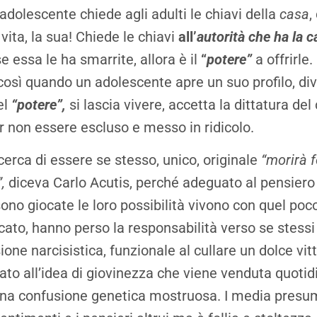
adolescente chiede agli adulti le chiavi della
casa
,
 vita, la sua! Chiede le chiavi
all’
autorità che ha la c
e essa le ha smarrite, allora è il
“
potere”
a offrirle. 
, così quando un adolescente apre un suo profilo, di
el
“potere”,
si lascia vivere, accetta la dittatura d
r non essere escluso e messo in ridicolo.
cerca di essere se stesso, unico, originale
“morirà f
,
diceva Carlo Acutis, perché adeguato al pensiero 
sono giocate le loro possibilità vivono con quel poc
cato, hanno perso la responsabilità verso se stessi
ione narcisistica, funzionale al cullare un dolce vi
ato all’idea di giovinezza che viene venduta quoti
na confusione genetica mostruosa. I media presu