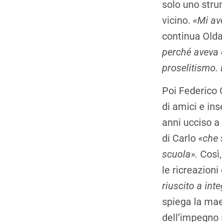
solo uno strum
vicino.
«Mi ave
continua Olda
perché aveva 
proselitismo. 
Poi Federico 
di amici e ins
anni ucciso a
di Carlo
«che 
scuola».
Così,
le ricreazioni
riuscito a in
spiega la mae
dell’impegno 