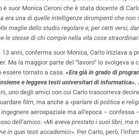
 è suor Monica Ceroni che è stata docente di Carlo
a era una di quelle intelligenze dirompenti che non
lle maglie dello studio regolare e, per certi versi, da
le stesse di chi compie nella vita cose straordinar
e i 13 anni, conferma suor Monica, Carlo iniziava a
er. Ma la maggior parte del “lavoro” lo svolgeva a
 essere tornato a casa.
«Era già in grado di progr
insieme e leggeva testi universitari di informatica».
ni, uno degli amici con cui Carlo trascorreva decin
guardare film, ma anche a
«parlare di politica e reli
 ingegnere aerospaziale ma all’epoca – confessa –
passo dell’amico.
«Mi aveva prestato i suoi libri, ma 
ine in quei testi accademici»
. Per Carlo, però, l’info