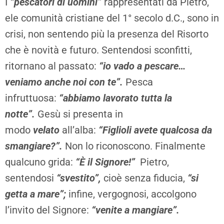
I
“pescatori di uomini”
rappresentati da Pietro,
e
le comunità cristiane del 1° secolo d.C., sono in
crisi, non sentendo più la presenza del Risorto
che è novità e futuro. Sentendosi sconfitti,
ritornano al passato:
“io vado a pescare…
veniamo anche noi con te”.
Pesca
infruttuosa:
“abbiamo lavorato tutta la
notte”.
Gesù si presenta in
modo
velato
all’alba:
“Figlioli avete qualcosa da
smangiare?”.
Non lo riconoscono. Finalmente
qualcuno grida:
“È il Signore!”
Pietro,
sentendosi
“svestito”,
cioè senza fiducia,
“si
getta a mare”;
infine, vergognosi, accolgono
l’invito del Signore:
“venite a mangiare”.