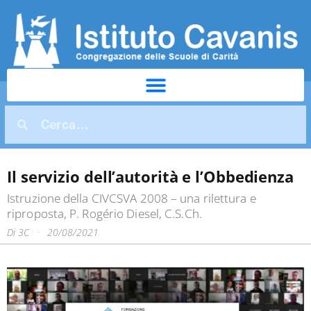
Il servizio dell’autorità e l’Obbedienza
Istruzione della CIVCSVA 2008 – una rilettura e
riproposta, P. Rogério Diesel, C.S.Ch.
Di
3C
20/08/2021