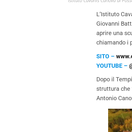
Istituto Cavanis Canova di Pos
L’Istituto Ca
Giovanni Batti
aprire una scu
chiamando i p
SITO –
www.c
YOUTUBE –
Dopo il Tempio
struttura che
Antonio Cano