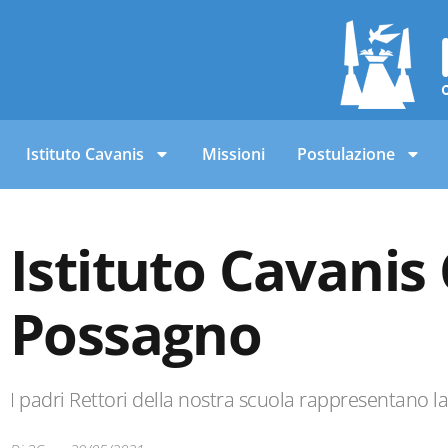
Istituto Cavanis
Missioni
Postulazione
Istituto Cavanis
Possagno
I padri Rettori della nostra scuola rappresentano l