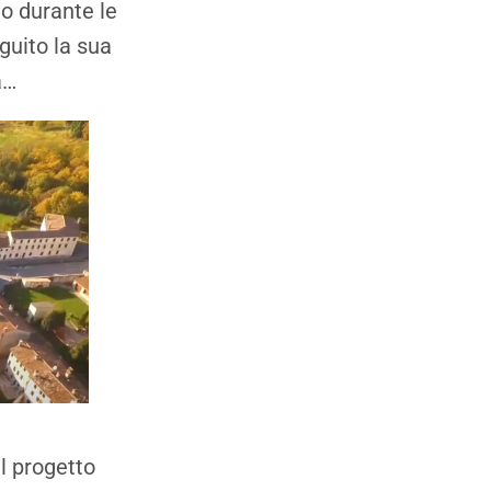
io durante le
guito la sua
a…
el progetto