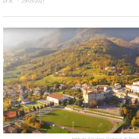
Di
3C
29/05/2021