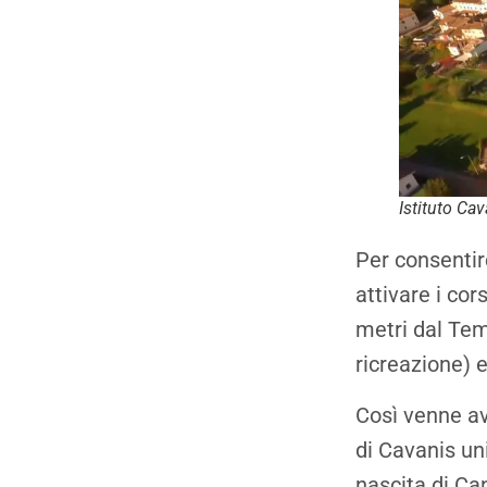
Istituto Ca
Per consentir
attivare i cor
metri dal Tem
ricreazione) 
Così venne av
di Cavanis un
nascita di Ca