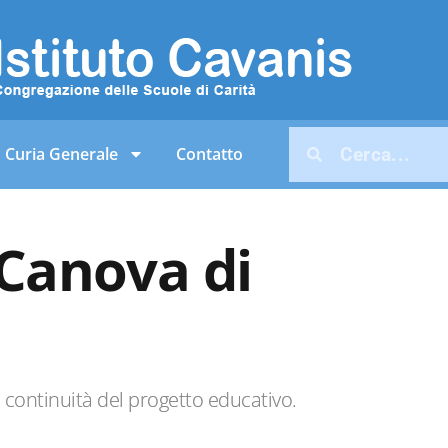
Curia Generale
Contatto
 Canova di
a continuità del progetto educativo.