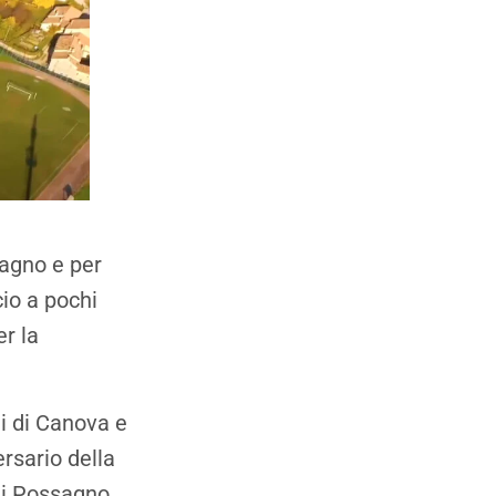
sagno e per
cio a pochi
r la
mi di Canova e
rsario della
di Possagno,