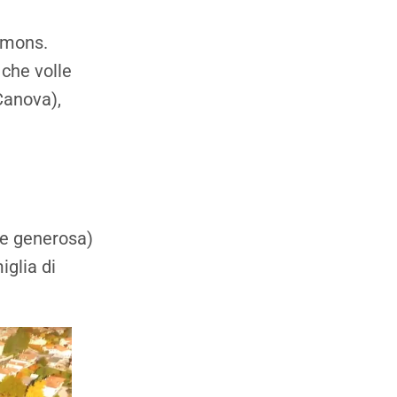
 mons.
 che volle
 Canova),
 (e generosa)
iglia di