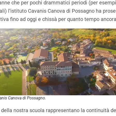
tranne che per pochi drammatici periodi (per esemp
li) l’istituto Cavanis Canova di Possagno ha prose
ativa fino ad oggi e chissà per quanto tempo ancor
vanis Canova di Possagno.
i della nostra scuola rappresentano la continuità d