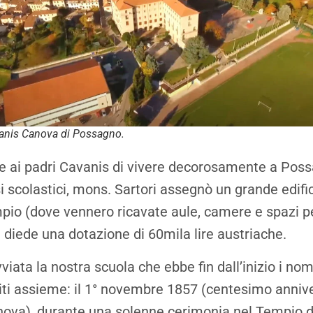
vanis Canova di Possagno.
e ai padri Cavanis di vivere decorosamente a Pos
si scolastici, mons. Sartori assegnò un grande edifi
pio (dove vennero ricavate aule, camere e spazi pe
e diede una dotazione di 60mila lire austriache.
viata la nostra scuola che ebbe fin dall’inizio i no
iti assieme: il 1° novembre 1857 (centesimo annive
nova), durante una solenne cerimonia nel Tempio 