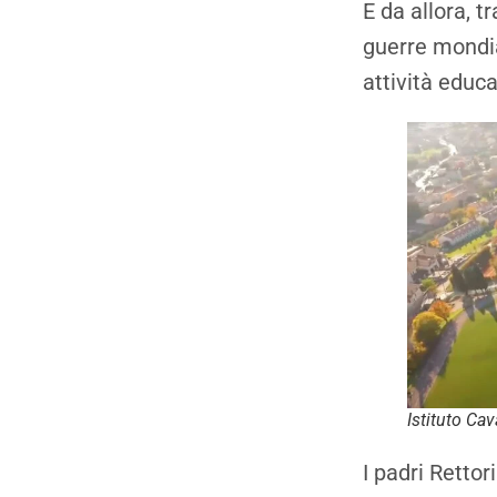
E da allora, 
guerre mondia
attività educ
Istituto Ca
I padri Rettor