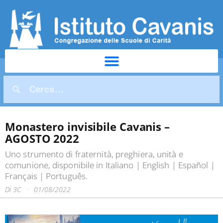
Monastero invisibile Cavanis –
AGOSTO 2022
Uno strumento di fraternità, preghiera, unità e
comunione, disponibile in Italiano | English | Español |
Français | Português.
Di
3C
01/08/2022