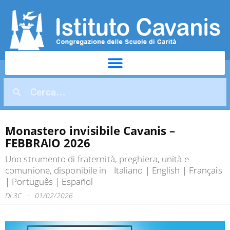
Monastero invisibile Cavanis –
FEBBRAIO 2026
Uno strumento di fraternità, preghiera, unità e
comunione, disponibile in
Italiano
|
English
|
Français
|
Português
|
Español
Di
3C
01/02/2026