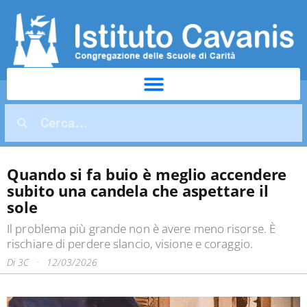
Quando si fa buio è meglio accendere
subito una candela che aspettare il
sole
Il problema più grande non è avere meno risorse. È
rischiare di perdere slancio, visione e coraggio.
Di
3C
12/03/2026