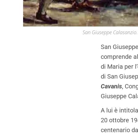
San Giuseppe Calasanzio.
San Giuseppe 
comprende al
di Maria per 
di San Giuse
Cavanis
, Con
Giuseppe Calas
A lui è intito
20 ottobre 19
centenario da