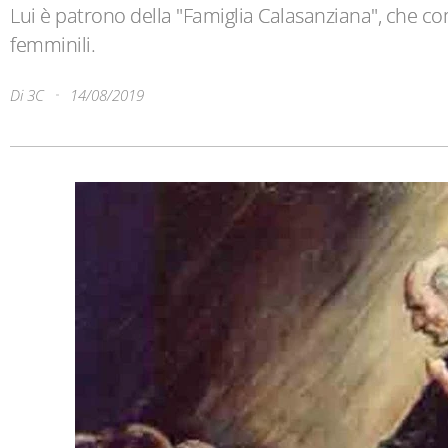
Lui è patrono della "Famiglia Calasanziana", che c
femminili.
Di
3C
14/08/2019