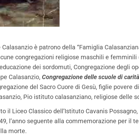
Calasanzio è patrono della “Famiglia Calasanzian
cune congregazioni religiose maschili e femminil
l’educazione dei sordomuti, Congregazione degli ope
ppe Calasanzio,
Congregazione delle scuole di carità
gregazione del Sacro Cuore di Gesù, figlie povere d
anzio, Pio istituto calasanziano, religiose delle sc
lato il Liceo Classico dell’Istituto Cavanis Possagno,
49, l’anno seguente alla commemorazione per il te
lla morte.