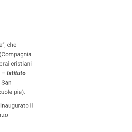
a”, che
i (Compagnia
rai cristiani
 – Istituto
i San
uole pie).
 inaugurato il
rzo