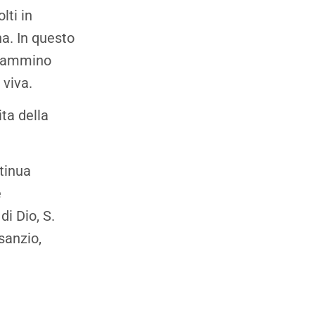
lti in
na. In questo
 cammino
 viva.
ita della
ntinua
e
di Dio, S.
sanzio,