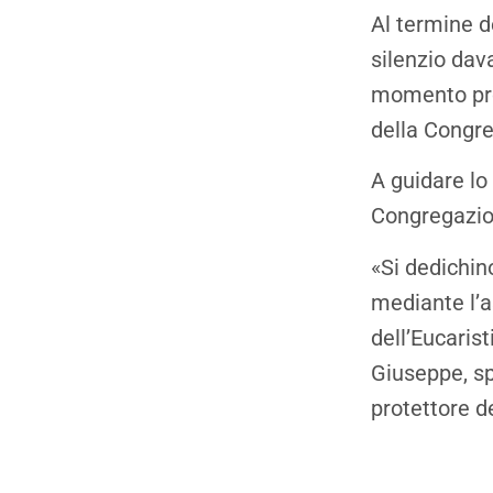
Al termine de
silenzio dava
momento pro
della Congre
A guidare lo 
Congregazion
«Si dedichin
mediante l’a
dell’Eucarist
Giuseppe, sp
protettore d