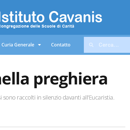
Curia Generale
Contatto
ella preghiera
si sono raccolti in silenzio davanti all’Eucaristia.