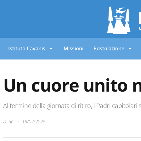
Istituto Cavanis
Missioni
Postulazione
Un cuore unito n
Al termine della giornata di ritiro, i Padri capitolari 
Di
3C
16/07/2025