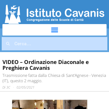
VIDEO – Ordinazione Diaconale e
Preghiera Cavanis
Trasmissione fatta dalla Chiesa di Sant’Agnese - Venezia
(IT), questo 2 maggio.
Di
3C
02/05/2021