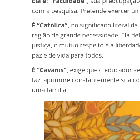
Ela é: “Faculdade”
, sua preocupação
com a pesquisa. Pretende exercer um 
É “Católica”,
no significado literal 
região de grande necessidade. Ela def
justiça, o mútuo respeito e a liberd
paz e de vida para todos.
É “Cavanis”,
exige que o educador sej
faz, aprimore constantemente sua com
uma família.