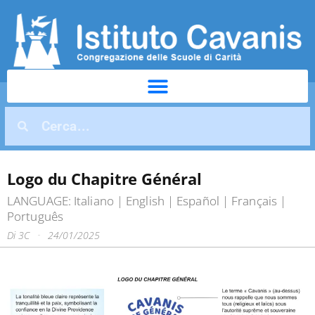
Logo du Chapitre Général
LANGUAGE:
Italiano
|
English
|
Español
|
Français
|
Português
Di
3C
24/01/2025